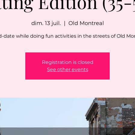
ting Edition (35-
dim. 13 juil.
  |  
Old Montreal
-date while doing fun activities in the streets of Old Mon
Registration is closed
See other events