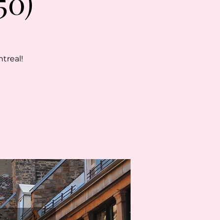
50)
treal!